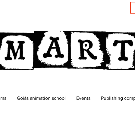
lms
Goiás animation school
Events
Publishing com