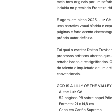
meio-tons originais por um sofist
incluída no premiado Fronteira Hí
E agora, em pleno 2025, Luiz Gê e
uma narrativa visual híbrida e ex
páginas e forte acento cinematog
próprio autor definiria.
Tal qual o escritor Dalton Trevis
processos artísticos abertos que,
retrabalhados e ressignificados. Go
do talento e inquietude de um art
convencionais.
GOD IS A LILLY OF THE VALLEY
- Autor: Luiz Gê
- 52 páginas PB sobre papel Pól
- Formato: 21 x 14,8 cm
- Capa em Cartão Supremo