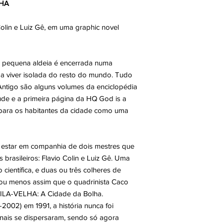
LHA
Colin e Luiz Gê, em uma graphic novel
 pequena aldeia é encerrada numa
a viver isolada do resto do mundo. Tudo
tigo são alguns volumes da enciclopédia
tude e a primeira página da HQ God is a
da para os habitantes da cidade como uma
e estar em companhia de dois mestres que
s brasileiros: Flavio Colin e Luiz Gê. Uma
 científica, e duas ou três colheres de
ou menos assim que o quadrinista Caco
 VILA-VELHA: A Cidade da Bolha.
2002) em 1991, a história nunca foi
inais se dispersaram, sendo só agora