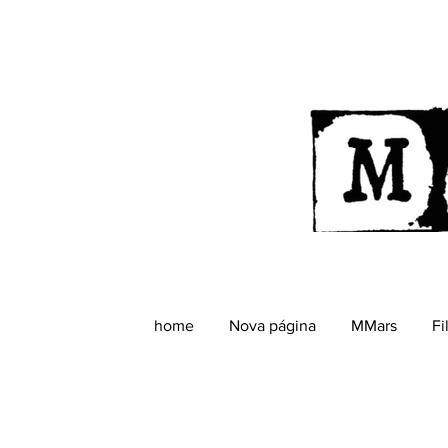
home
Nova página
MMars
Fi