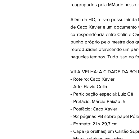
reagrupados pela MMarte nessa ed
Além da HQ, o livro possui ainda t
de Caco Xavier e um documento ve
correspondência entre Colin e Ca
punho próprio pelo mestre dos qu
reproduzidas oferecendo um pano
naqueles tempos. Tudo isso no fo
VILA-VELHA: A CIDADE DA BO
- Roteiro: Caco Xavier
- Arte: Flavio Colin
- Participação especial: Luiz Gê
- Prefácio: Márcio Paixão Jr.
- Posfácio: Caco Xavier
- 92 páginas PB sobre papel Pól
- Formato: 21 x 29,7 cm
- Capa (e orelhas) em Cartão Sup
- Marca-páginas exclusivo