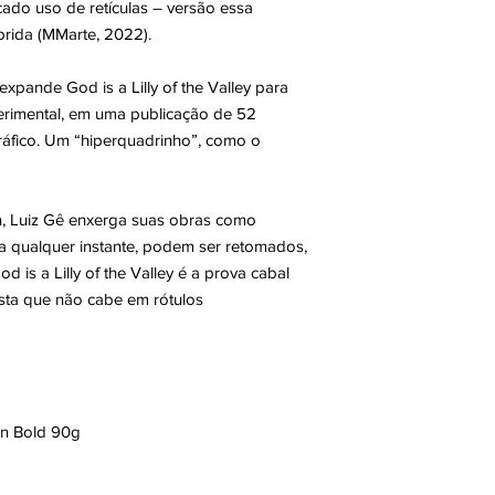
icado uso de retículas – versão essa
brida (MMarte, 2022).
xpande God is a Lilly of the Valley para
perimental, em uma publicação de 52
ráfico. Um “hiperquadrinho”, como o
an, Luiz Gê enxerga suas obras como
 a qualquer instante, podem ser retomados,
d is a Lilly of the Valley é a prova cabal
ista que não cabe em rótulos
en Bold 90g