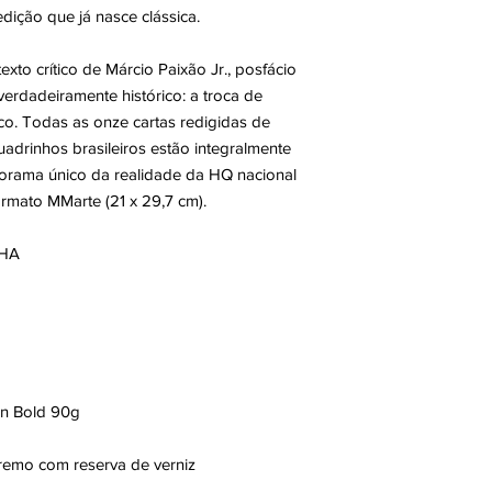
ição que já nasce clássica.
exto crítico de Márcio Paixão Jr., posfácio
rdadeiramente histórico: a troca de
co. Todas as onze cartas redigidas de
adrinhos brasileiros estão integralmente
rama único da realidade da HQ nacional
rmato MMarte (21 x 29,7 cm).
LHA
en Bold 90g
remo com reserva de verniz