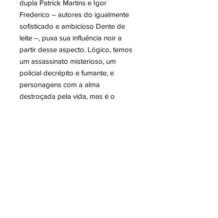
dupla Patrick Martins e Igor
Frederico – autores do igualmente
sofisticado e ambicioso Dente de
leite –, puxa sua influência noir a
partir desse aspecto. Lógico, temos
um assassinato misterioso, um
policial decrépito e fumante, e
personagens com a alma
destroçada pela vida, mas é o
trabalho minucioso de artesão com
a ambiguidade moral de seus anti-
heróis que mais se destaca aqui.
Patrick (roteiro) e Igor (arte) pegam
nas mãos da maldade e a levam
além.”
DE LÁ NÃO SE VIA LUZ
- Roteiro: Patrick Martins
- Arte: Igor Frederico